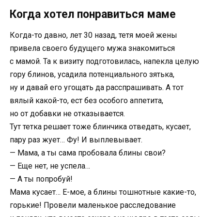
Когда хотел понравиться маме
Когда-то давно, лет 30 назад, тетя моей жены
привела своего будущего мужа знакомиться
с мамой. Та к визиту подготовилась, напекла целую
гору блинов, усадила потенциального зятька,
ну и давай его угощать да расспрашивать. А тот
вялый какой-то, ест без особого аппетита,
но от добавки не отказывается.
Тут тетка решает тоже блинчика отведать, кусает,
пару раз жует… Фу! И выплевывает.
— Мама, а ты сама пробовала блины свои?
— Еще нет, не успела…
— А ты попробуй!
Мама кусает… Е-мое, а блины тошнотные какие-то,
горькие! Провели маленькое расследование