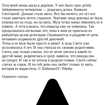
Тетя моей жены жила в деревне. У нее было трое детей.
Забеременела четвертым — родилась дочка. Назвали
Светланой. Дальше стали жить. Все бы ничего, но тут все
стали замечать нечто странное. Чертами лица девочка не была
похожа ни на отца, ни на мать. Муж тетки начал обвинять ее в
измене. А тетя клялась, что никогда ему не изменяла. Так
продолжалось несколько лет, пока к ним не приехала из
райцентра целая делегация. Оказывается, в роддоме ее дочь
нечаянно подменили другой девочкой.
Тетка и ее муж были просто в шоке! А ведь Свете уже
исполнилось 9 лет. И она считала их своими родителями.
Света, как только узнала, что ее хотят увезти к какой-то
другой маме, разревелась и сразу заявила, что никуда она
не поедет. И так и не уехала в родную семью. Свете сейчас
слегка за сорок. И по сей день она любит только ту мать,
которая ее вырастила. © Darkman19 / Pikabu
Оцените статью