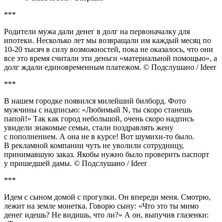
***
Родители мужа дали денег в долг на первоначалку для
ипотеки. Несколько лет мы возвращали им каждый месяц по
10-20 тысяч в силу возможностей, пока не оказалось, что они
все это время считали эти деньги «материальной помощью», а
долг ждали единовременным платежом. © Подслушано / Ideer
***
В нашем городке появился милейший билборд. Фото
мужчины с надписью: «Любимый N, ты скоро станешь
папой!» Так как город небольшой, очень скоро надпись
увидели знакомые семьи, стали поздравлять жену
с пополнением. А она не в курсе! Вот шумихи-то было.
В рекламной компании чуть не уволили сотрудницу,
принимавшую заказ. Якобы нужно было проверить паспорт
у пришедшей дамы. © Подслушано / Ideer
***
Идем с сыном домой с прогулки. Он впереди меня. Смотрю,
лежит на земле монетка. Говорю сыну: «Что это ты мимо
денег идешь? Не видишь, что ли?» А он, выпучив глазенки: