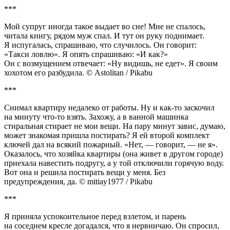
***
Мой супруг иногда такое выдает во сне! Мне не спалось,
читала книгу, рядом муж спал. И тут он руку поднимает.
Я испугалась, спрашиваю, что случилось. Он говорит:
«Такси ловлю». Я опять спрашиваю: «И как?»
Он с возмущением отвечает: «Ну видишь, не едет». Я своим
хохотом его разбудила. © Astolitan / Pikabu
***
Снимал квартиру недалеко от работы. Ну и как-то заскочил
на минуту что-то взять. Захожу, а в ванной машинка
стиральная стирает не мои вещи. На пару минут завис, думаю,
может знакомая пришла постирать? Я ей второй комплект
ключей дал на всякий пожарный. «Нет, — говорит, — не я».
Оказалось, что хозяйка квартиры (она живет в другом городе)
приехала навестить подругу, а у той отключили горячую воду.
Вот она и решила постирать вещи у меня. Без
предупреждения, да. © mitiay1977 / Pikabu
***
Я приняла успокоительное перед взлетом, и парень
на соседнем кресле догадался, что я нервничаю. Он спросил,