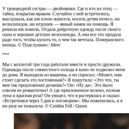
У троюродной сестры — двойняшки. Где и кто их отец —
тайна, покрытая мраком. Случайно с ней встретились,
выслушала, как им плохо живется, носить детям нечего, ни
велосипедов, ни игрушек — явный намек на помощь. Я
решила им помочь. Отдала добротную одежду после своего
сына и хорошие детские велосипеды. А она все это продала
ради того, чтобы купить то, о чем так мечтала. Померанского
шпица. © Подслушано / Ideer
***
Мы с коллегой три года работали вместе и просто дружили.
Однажды после совместного похода в кино он подвозил меня
до дома. Я выходила из машины, а он спросил: «Может, нам
стоит сделать это постоянным?» Я пошутила: «Это что, ты
мне так предложение делаешь?» Он: «Ну да». Это было
совсем не романтично! А где преклоненное колено, полная
луна и красная роза? Он увидел, что я растерялась и сказал:
«Встретимся через 3 дня и поговорим». Мы поженились, и я
ни разу не пожалела. © Cynthia Fell / Quora