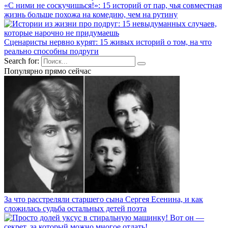
«С ними не соскучишься!»: 15 историй от пар, чья совместная
жизнь больше похожа на комедию, чем на рутину
Сценаристы нервно курят: 15 живых историй о том, на что
реально способны подруги
Search for:
Популярно прямо сейчас
За что расстреляли старшего сына Сергея Есенина, и как
сложилась судьба остальных детей поэта