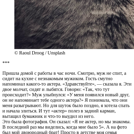
© Raoul Droog / Unsplash
***
Пришла домой с работы в час ночи. Смотрю, муж не спит, а
сидит на кухне с незнакомым мужиком. Гость смутно
напоминал какого-то актера. «Здравствуйте», — сказала я. Эти
двое молчат, сидят и лыбятся. Говорю: «Так, что тут
происходит?» Муж улыбнулся: «У меня появился новый друг,
он не напоминает тебе одного актера?» Я понимала, что они
меня разыгрывают. Но для шуток было поздно, я хотела спать
и начала злиться. И тут «актер» полез в задний карман,
вытащил бумажник и что-то выудил из него.
Это была фотография. Он сказал: «Я не актер, но мы знакомы.
В последний раз мы виделись, когда мне было 5». А на фото
был мой двоюродный брат! Просто в детстве моя семья