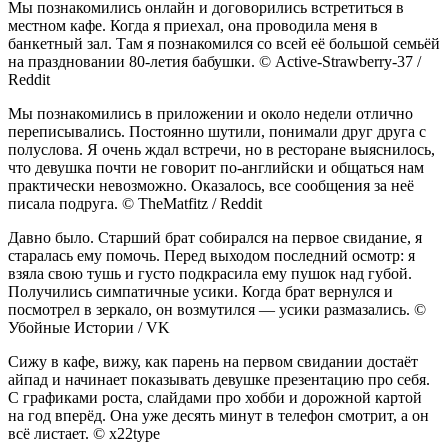
Мы познакомились онлайн и договорились встретиться в
местном кафе. Когда я приехал, она проводила меня в
банкетный зал. Там я познакомился со всей её большой семьёй
на праздновании 80-летия бабушки. © Active-Strawberry-37 /
Reddit
Мы познакомились в приложении и около недели отлично
переписывались. Постоянно шутили, понимали друг друга с
полуслова. Я очень ждал встречи, но в ресторане выяснилось,
что девушка почти не говорит по-английски и общаться нам
практически невозможно. Оказалось, все сообщения за неё
писала подруга. © TheMatfitz / Reddit
Давно было. Старший брат собирался на первое свидание, я
старалась ему помочь. Перед выходом последний осмотр: я
взяла свою тушь и густо подкрасила ему пушок над губой.
Получились симпатичные усики. Когда брат вернулся и
посмотрел в зеркало, он возмутился — усики размазались. ©
Убойные Истории / VK
Сижу в кафе, вижу, как парень на первом свидании достаёт
айпад и начинает показывать девушке презентацию про себя.
С графиками роста, слайдами про хобби и дорожной картой
на год вперёд. Она уже десять минут в телефон смотрит, а он
всё листает. © x22type