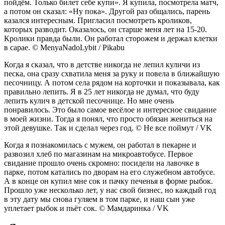
пойдём. Только билет себе купи». Я купила, посмотрела матч,
а потом он сказал: «Ну пока». Другой раз общались, парень
казался интересным. Пригласил посмотреть кроликов,
которых разводит. Оказалось, он старше меня лет на 15-20.
Кролики правда были. Он работал сторожем и держал клетки
в сарае. © MenyaNadoLybit / Pikabu
Когда я сказал, что в детстве никогда не лепил куличи из
песка, она сразу схватила меня за руку и повела в ближайшую
песочницу. А потом села рядом на корточки и показывала, как
правильно лепить. Я в 25 лет никогда не думал, что буду
лепить кулич в детской песочнице. Но мне очень
понравилось. Это было самое весёлое и интересное свидание
в моей жизни. Тогда я понял, что просто обязан жениться на
этой девушке. Так и сделал через год. © Не все поймут / VK
Когда я познакомилась с мужем, он работал в пекарне и
развозил хлеб по магазинам на микроавтобусе. Первое
свидание прошло очень скромно: посидели на лавочке в
парке, потом катались по дворам на его служебном автобусе.
А в конце он купил мне сок и пачку печенья в форме рыбок.
Прошло уже несколько лет, у нас свой бизнес, но каждый год
в эту дату мы снова гуляем в том парке, и наш сын уже
уплетает рыбок и пьёт сок. © Мамдаринка / VK