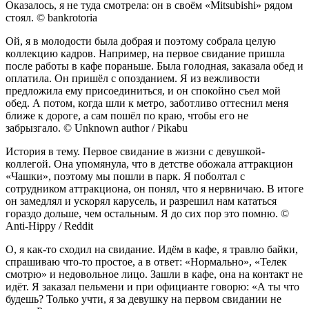
Оказалось, я не туда смотрела: он в своём «Mitsubishi» рядом
стоял. © bankrotoria
Ой, я в молодости была добрая и поэтому собрала целую
коллекцию кадров. Например, на первое свидание пришла
после работы в кафе пораньше. Была голодная, заказала обед и
оплатила. Он пришёл с опозданием. Я из вежливости
предложила ему присоединиться, и он спокойно съел мой
обед. А потом, когда шли к метро, заботливо оттеснил меня
ближе к дороге, а сам пошёл по краю, чтобы его не
забрызгало. © Unknown author / Pikabu
История в тему. Первое свидание в жизни с девушкой-
коллегой. Она упомянула, что в детстве обожала аттракцион
«Чашки», поэтому мы пошли в парк. Я поболтал с
сотрудником аттракциона, он понял, что я нервничаю. В итоге
он замедлял и ускорял карусель, и разрешил нам кататься
гораздо дольше, чем остальным. Я до сих пор это помню. ©
Anti-Hippy / Reddit
О, я как-то сходил на свидание. Идём в кафе, я травлю байки,
спрашиваю что-то простое, а в ответ: «Нормально», «Телек
смотрю» и недовольное лицо. Зашли в кафе, она на контакт не
идёт. Я заказал пельмени и при официанте говорю: «А ты что
будешь? Только учти, я за девушку на первом свидании не