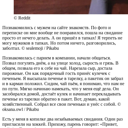
© Reddit
Познакомились с мужем на сайте знакомств. По фото и
переписке он мне вообще не понравился, пошла на свидание
просто от нечего делать. А он пришёл в тапках! Я терпеть не
могу мужиков в тапках. Но потом ничего, разговорились,
заболтал. © sealemoji / Pikabu
Познакомилась с парнем в компании, начали общаться.
Позвал погулять днём, а на улице холод, сырость и грязь. В
общем, позвала его к себе на чай. Нарезала сыр, достала
пирожные. Он как порядочный гость принёс кулечек с
печеньем. Я высыпала печенье в тарелку, а пакетик он забрал
и в карман положил. Сидим, чай пьём, я понимаю, что нам не
по пути. Мягко начинаю намекать, что у меня ещё дела. Он
засобирался домой, достаёт кулек и начинает перекладывать
печенье из тарелки обратно в пакет. Вот, думаю, какой
хозяйственный. Собрал все свои печеньки и унёс с собой. ©
oksana.owl / Pikabu
Есть у меня в копилке два незабываемых свидания. Один раз
пригласили на хоккей. Прихожу, парень говорит: «Привет,