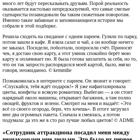
много лет будут пересказывать друзьям. Порой реальность
оказывается настолько непредсказуемой, что самые смелые
сценаристы позавидовали бы таким сюжетным поворотам.
Именно такие забавные и запоминающиеся истории мы
собрали в этой подборке.
Решила сходить на свидание с одним парнем. Гуляли по парку,
потом зашли в кафе. Я взяла салат и чай, а он вообще ничего
не заказал. Посидели, поболтали, попросили счёт. Приносят
чек, я достаю свою карту, а этот умник спокойно берёт мою
карту и оплачивает ею. Я была готова заплатить за себя, но то,
что он так запросто распорядился моей картой, было, мягко
говоря, неожиданно. © kemmilie
Познакомилась в интернете с парнем. Он звонит и говорит:
«Спускайся, тебя ждёт подарок!» Я уже нафантазировала
цветы, конфеты и всякую романтику. Выбегаю — а он стоит
нарядный около машины, открывает багажник, а там полно
овощей, фруктов и зелени. Смотрит на меня и выдаёт: «Это
всё со своего огорода, бери, что хочешь». В итоге загрузил
мне два огромных пакета. Сначала я смеялась, а потом
подумала: да это же в сто раз лучше любых цветов! © ADME
«Сотрудник аттракциона посадил меня между
незнакомыми мне людьми. Это было их первое