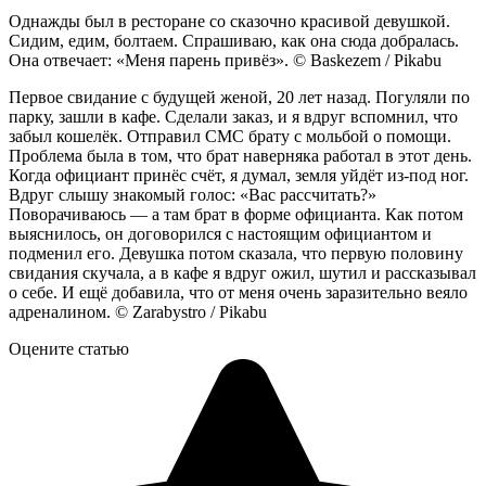
Однажды был в ресторане со сказочно красивой девушкой.
Сидим, едим, болтаем. Спрашиваю, как она сюда добралась.
Она отвечает: «Меня парень привёз». © Baskezem / Pikabu
Первое свидание с будущей женой, 20 лет назад. Погуляли по
парку, зашли в кафе. Сделали заказ, и я вдруг вспомнил, что
забыл кошелёк. Отправил СМС брату с мольбой о помощи.
Проблема была в том, что брат наверняка работал в этот день.
Когда официант принёс счёт, я думал, земля уйдёт из-под ног.
Вдруг слышу знакомый голос: «Вас рассчитать?»
Поворачиваюсь — а там брат в форме официанта. Как потом
выяснилось, он договорился с настоящим официантом и
подменил его. Девушка потом сказала, что первую половину
свидания скучала, а в кафе я вдруг ожил, шутил и рассказывал
о себе. И ещё добавила, что от меня очень заразительно веяло
адреналином. © Zarabystro / Pikabu
Оцените статью