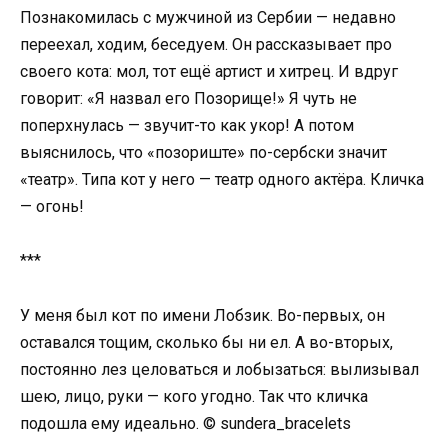
Познакомилась с мужчиной из Сербии — недавно
переехал, ходим, беседуем. Он рассказывает про
своего кота: мол, тот ещё артист и хитрец. И вдруг
говорит: «Я назвал его Позорище!» Я чуть не
поперхнулась — звучит-то как укор! А потом
выяснилось, что «позориште» по-сербски значит
«театр». Типа кот у него — театр одного актёра. Кличка
— огонь!
***
У меня был кот по имени Лобзик. Во-первых, он
оставался тощим, сколько бы ни ел. А во-вторых,
постоянно лез целоваться и лобызаться: вылизывал
шею, лицо, руки — кого угодно. Так что кличка
подошла ему идеально. © sundera_bracelets