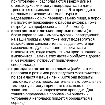
приготовлении, располагаются вверху или на
стенках духовки и могут повреждаться и даже
трескаться от сильного нагрева. Это приводит к
неточным показаниям температуры и
недовариванию или перевариванию пищи, а порой
и к полному прекращению работы духовки. Тоже
потребуется профессиональный ремонт);
электронные платы/сенсорные панели
(эти
блоки управления – «мозг» духовки, реагирующий
на ваши приказы. Они тоже могут подвергаться
воздействию сильного тепла, выделяемого при
самоочистке. Духовка станет включаться и
выключаться, когда вздумает, или просто полностью
выключится. Замена этих частей обойдется дорого
и, безусловно, потребует привлечения
специалиста);
провода и контактные клеммы
(лабиринт из
проводов и разъемов распределяет электричество
по всем частям вашей печи. Хотя они покрыты
теплоизоляцией, продолжительные экстремальные
температуры могут привести к расплавлению
защитного слоя и повреждению проводки. Для
точного определения проблемной области и
устранения неполадок придется обращаться в
сервис);