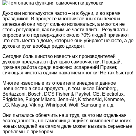
Духовки используются часто – и в будни, и во время
праздников. В процессе многочисленных выпечек и
запеканий они могут сильно испачкаться, а моются не
столь регулярно, как видимые части плиты. Результаты
опросов это подтверждают: около 70% людей признают,
что есть места в доме, которые они убирают нечасто, а до
духовки руки вообще редко доходят.
Сегодня большинство известных производителей
духовок предлагают функцию самоочистки. Прощай,
грязная работа среди вонючих испарений! Привет,
сияющая чистота одним нажатием кнопки! Не так быстро!
Многие известные изготовители внедрили данное
новшество в свои продукты, в том числе Blomberg,
Bertazzoni, Bosch, DCS Fisher & Paykel, GE, Electrolux,
Frigidaire, Fulgor Milano, Jenn-Air, KitchenAid, Kenmore,
LG, Maytag, Viking, Whirlpool, Wolf, Samsung и т. д.
Они пытались облегчить наш труд, за что им отдельная
благодарность, но самоочищающийся компонент многих
новых моделей на самом деле может вызвать серьезные
проблемы с прибором.