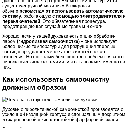
духовка не остынет до приемлемых температур. Хотя
существует ручной механизм блокировки,
обычно
рекомендуют использовать автоматическую
систему
, работающую
с помощью электродвигателя и
переключателей
. Это обязательная процедура,
предотвращающая случайные травмы и ожоги.
Хорошо, если у вашей духовки есть опция обработки
паром
(гидролизная самоочистка)
– она использует
более низкие температуры для разрушения твердых
частиц и предлагает менее агрессивный способ
очищения. Но поскольку большинство проблем связаны с
пиролитическими системами, мы остановимся именно на
них.
Как использовать самоочистку
должным образом
Духовки с пиролитической самоочисткой производятся с
усиленной изоляцией корпуса и специальным покрытием
из жаропрочной и кислотостойкой фарфоровой эмали.