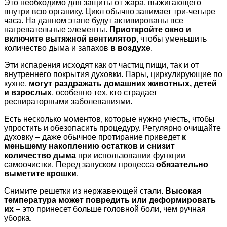
Это необходимо для защиты от жара, выжигающего
внутри всю органику. Цикл обычно занимает три-четыре
часа. На данном этапе будут активированы все
нагревательные элементы.
Приоткройте окно и
включите вытяжной вентилятор
, чтобы уменьшить
количество дыма и запахов
в воздухе
.
Эти испарения исходят как от частиц пищи, так и от
внутреннего покрытия духовки. Пары, циркулирующие по
кухне,
могут раздражать домашних животных, детей
и взрослых
, особенно тех, кто страдает
респираторными заболеваниями.
Есть несколько моментов, которые нужно учесть, чтобы
упростить и обезопасить процедуру. Регулярно очищайте
духовку – даже обычное протирание приведет
к
меньшему накоплению остатков и снизит
количество дыма
при использовании функции
самоочистки. Перед запуском процесса
обязательно
выметите крошки
.
Снимите решетки из нержавеющей стали.
Высокая
температура может повредить или деформировать
их
– это принесет больше головной боли, чем ручная
уборка.