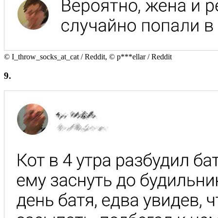
© I_throw_socks_at_cat / Reddit, © p***ellar / Reddit
9.