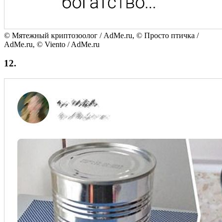
© Мятежный криптозоолог / AdMe.ru, © Просто птичка /
AdMe.ru, © Viento / AdMe.ru
12.