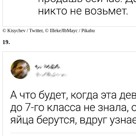
© Kisychev / Twitter, © IIIekeJIbMayc / Pikabu
19.