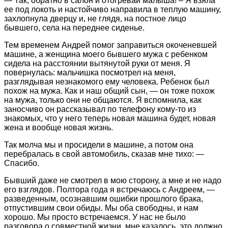
— Так, обратно в салон и отогревай малыша! – Я взяла
ее под локоть и настойчиво направила в теплую машину,
захлопнула дверцу и, не глядя, на постное лицо
бывшего, села на переднее сиденье.
Тем временем Андрей помог заправиться окоченевшей
машине, а женщина моего бывшего мужа с ребенком
сидела на расстоянии вытянутой руки от меня. Я
повернулась: мальчишка посмотрел на меня,
разглядывая незнакомого ему человека. Ребенок был
похож на мужа. Как и наш общий сын, — он тоже похож
на мужа, только они не общаются. Я вспомнила, как
заносчиво он рассказывал по телефону кому-то из
знакомых, что у него теперь новая машина будет, новая
жена и вообще новая жизнь.
Так молча мы и просидели в машине, а потом она
перебралась в свой автомобиль, сказав мне тихо: —
Спасибо.
Бывший даже не смотрел в мою сторону, а мне и не надо
его взглядов. Полтора года я встречаюсь с Андреем, —
разведенным, осознавшим ошибки прошлого брака,
отпустившим свои обиды. Мы оба свободны, и нам
хорошо. Мы просто встречаемся. У нас не было
разговора о совместной жизни, мне казалось, это должно