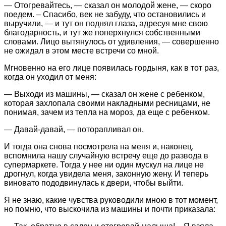
— Отогревайтесь, — сказал он молодой жене, — скоро
поедем. – Спасибо, век не забуду, что остановились и
выручили, — и тут он поднял глаза, адресуя мне свою
благодарность, и тут же поперхнулся собственными
словами. Лицо вытянулось от удивления, — совершенно
не ожидал в этом месте встречи со мной.
Мгновенно на его лице появилась гордыня, как в тот раз,
когда он уходил от меня:
— Выходи из машины, — сказал он жене с ребенком,
которая захлопала своими накладными ресницами, не
понимая, зачем из тепла на мороз, да еще с ребенком.
— Давай-давай, — поторапливал он.
И тогда она снова посмотрела на меня и, наконец,
вспомнила нашу случайную встречу еще до развода в
супермаркете. Тогда у нее ни один мускул на лице не
дрогнул, когда увидела меня, законную жену. И теперь
виновато пододвинулась к двери, чтобы выйти.
Я не знаю, какие чувства руководили мною в тот момент,
но помню, что выскочила из машины и почти приказала: