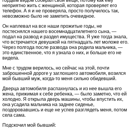
гордым видом собирал свои вещи, потому как ему
неприятно жить с женщиной, которая проверяет его
телефон. А я и не проверяла, просто получилось так,
невозможно было не заметить очевидное.
Он наплевал на все наши прожитые годы, не
постеснялся нашего восемнадцатилетнего сына, —
подал на развод и раздел имущества. Я уже тогда знала,
что встречается девушкой на пятнадцать лет моложе его.
Через полгода после развода она родила мальчика, —
это единственное, что я узнала о них, и больше его не
видела.
Мне с трудом верилось, но сейчас на этой, почти
заброшенной дороге у заглохшего автомобиля, возился
мой бывший муж, когда-то меня сильно обидевший.
Дверца автомобиля распахнулась и из нее вышла его
жена, прижимая к себе ребенка, — было заметно, что ей
холодно. Я открыла дверь машины, чтобы впустить их,
она усадила мальчика на заднее сиденье,
поздоровавшись и еще не успев разглядеть меня, потом
села сама.
Подскочил мой бывший: