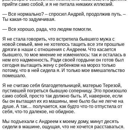
прийти само собой, и я не питала никаких иллюзий.
— Все нормально? – спросил Андрей, продолжив путь. –
Ты какая-то задумчивая.
— Все хорошо, рада, что людям помогли.
Я не стала говорить, что встретила бывшего мужа с
новой семьей, мне не хотелось тащить все эти прошлые
дрязги в наши с отношения с Андреем. Что касается
бывшего, то мое мнение не изменилось: так и осталась в
нем его надменность. Ради своей гордыни он готов был
сегодня вытащить жену с ребенком на мороз только
потому, что в ней сидела я. И только мое вмешательство
помешало.
Я не считаю себя благодетельницей, матерью Терезой,
пустившей погреться бывшую соперницу. Это произошло
само собой, просто так должно быть. И, наверное, если
бы он вытащил их из машины, мне было бы не легче на
душе. А так… получается, как будто что-то отпустила от
себя, что-то далекое, но обидное.
Мы подъехали с Андреем к моему дому, минут десять
сидели в машине, ощущая, что не хочется расставаться.