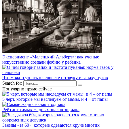
Эксперимент «Маленький Альберт»: как ученые
искусственно создали фобию у ребенка
Что можно узнать о человеке по звуку и запаху пуков
Search for:
Популярно прямо сейчас
5 черт, которые мы наследуем от мамы, и 4 – от папы
Рейтинг самых жадных знаков зодиака
Звезды «за 60», которые одеваются круче многих