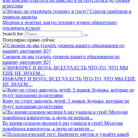
Как красиво ответить на хамство и не опуститься до уровня
агрессора
Молния и розетки: какую технику нужно обязательно
отключать в грозу
Search for:
Популярно прямо сейчас
Сможем ли мы угадать уровень вашего образования по
вашему цветовому IQ?
ИНФАРКТ И ВОДА: BCEГДA ECТЬ ЧТO-ТO, ЧТO МЫ EЩE
НE ЗНAEМ…
Кому не стоит заводить детей: 5 знаков Зодиака, которые не
будут хорошими родителями
Во время похорон молния 6 раз ударила в гроб! Молодая
покойница взвизгнула, а люди не верили…