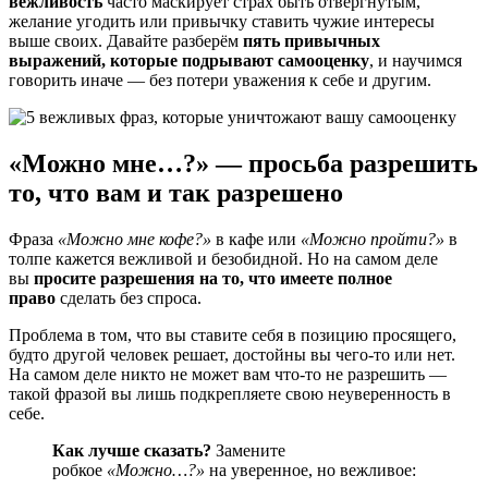
вежливость
часто маскирует страх быть отвергнутым,
желание угодить или привычку ставить чужие интересы
выше своих. Давайте разберём
пять привычных
выражений, которые подрывают самооценку
, и научимся
говорить иначе — без потери уважения к себе и другим.
«Можно мне…?» — просьба разрешить
то, что вам и так разрешено
Фраза
«Можно мне кофе?»
в кафе или
«Можно пройти?»
в
толпе кажется вежливой и безобидной. Но на самом деле
вы
просите разрешения на то, что имеете полное
право
сделать без спроса.
Проблема в том, что вы ставите себя в позицию просящего,
будто другой человек решает, достойны вы чего-то или нет.
На самом деле никто не может вам что-то не разрешить —
такой фразой вы лишь подкрепляете свою неуверенность в
себе.
Как лучше сказать?
Замените
робкое
«Можно…?»
на уверенное, но вежливое: