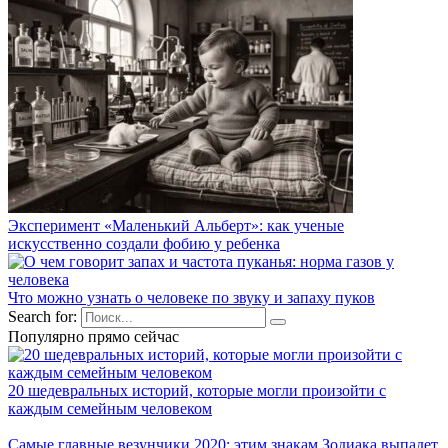
Эксперимент «Маленький Альберт»: как ученые
искусственно создали фобию у ребенка
Что можно узнать о человеке по звуку и запаху пуков
Search for:
Популярно прямо сейчас
20 шедевральных историй, которые могли произойти с
каждым семейным человеком
Самые главные везунчики 2020: этим знакам Зодиака выпадет