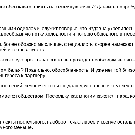
пособен как-то влиять на семейную жизнь? Давайте попроб
азными одеялами, служит поверье, что издавна укрепилось 
к своеобразную нотку холодности и потерю обоюдного интере
ти, более образно мыслящие, специалисты скорее намекают
тей и тёплых чувств.
ез которую просто-напросто не проходят необходимые сигн
ом белья? Правильно, обособленность! И уже нет той близос
нтереса к партнёру.
отношений, человечество и создало двуспальные комплекты
мается обществом. Поскольку, как многим кажется, пара, к
лекты постельного, наоборот, счастливее и крепче остальн
амного меньше.