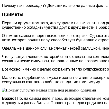
Почему так происходит? Действительно ли данный факт с
Приметы
Первым аргументом того, что супругам нельзя спать под р
существенно охладить чувства друг к другу, внести в бра
О том же самом говорят психологи и эзотерики. Однако э
нити, которая роднит пару, способствует бушеванию страс
Одеяла же в данном случае служат некоей заглушкой, чер
Что чувствует человек, который спит с отдельным комплект
сознании некие импульсы, направленные на возрастание и
Возможно, именно с целью сохранить тепло супружеских 
Мало того, подобный сон мужа и жены негативно восприни
сексуальных контактов либо же сводит их к минимуму.
Важно!
Но, на самом деле, пары, имеющие отдельные комп
отдохнуть и расслабиться. Процент разводов среди них н