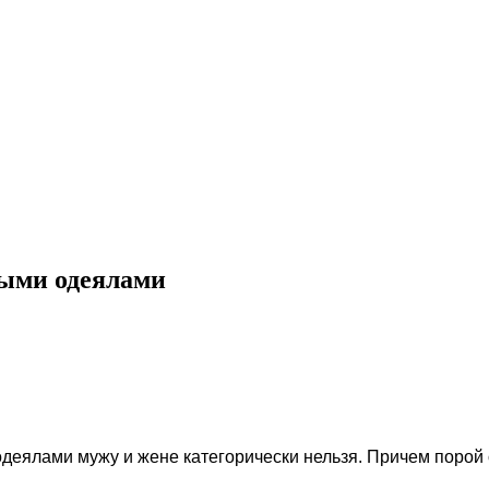
ными одеялами
деялами мужу и жене категорически нельзя. Причем порой о